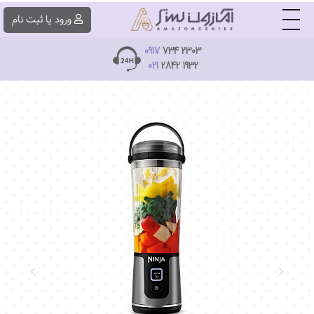
|||
ورود یا ثبت ‌نام
0917
734 2303
021
2842 1932