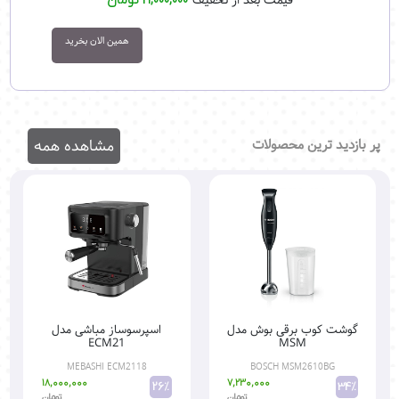
21,000,000 تومان
همین الان بخرید
پر بازدید ترین محصولات
مشاهده همه
گوشت کوب برقی بوش مدل
اسپرسوساز مباشی مدل
ECM21
MSM
MEBASHI ECM2118
BOSCH MSM2610BG
18,000,000
7,230,000
26%
34%
تومان
تومان