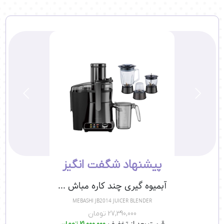
پیشنهاد شگفت انگیز
آبمیوه گیری چند کاره مباش ...
MEBASHI JB2014 JUICER BLENDER
27,390,000 تومان
قیمت بعد از تخفیف