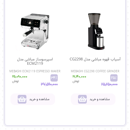
آسیاب قهوه مباشی مدل CG2298
اسپرسوساز مباشی مدل
ECM2119
MEBASHI ECM2119 ESPRESSO MAKER
MEBASHI CG2298 COFFEE GRINDER
25,090,000
19,140,000
34%
25%
تومان
تومان
37,590,000
25,250,000
مشاهده و خرید
مشاهده و خرید