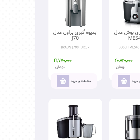
یری بوش مدل
آبمیوه گیری براون مدل
J70
MES
BRAUN J700 JUICER
BOSCH MES401
41,770,000
40,820,000
تومان
تومان
 خرید
مشاهده و خرید