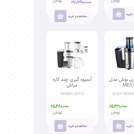
تومان
تومان
27,390,000
 خرید
مشاهده و خرید
یری بوش مدل
آبمیوه گیری چند کاره
MES
مباش
MEBASHI JB2013
BOSCH MES350
25,480,000
25,430,000
تومان
تومان
 خرید
مشاهده و خرید