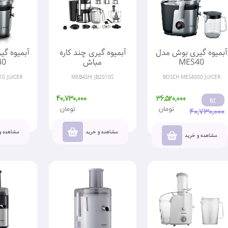
آبمیوه گیری بوش مدل
آبمیوه گیری چند کاره
آبمیوه گ
MES40
مباش
40
0 JUICER
MEBASHI JB2010S
BOSCH MES4000 JUICER
40,730,000
36,520,000
11%
تومان
تومان
40,730,000
مشاهده و خرید
مشاهده و
مشاهده و خرید