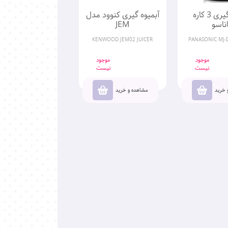
آبمیوه گیری 3 کاره
آبمیوه گیری کنوود مدل
اناسو
JEM
KENWOOD JEM02 JUICER
PANASONIC MJ-D
موجود
موجود
نیست
نیست
 خرید
مشاهده و خرید