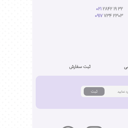
021
2842 19 32
0917
734 2303
ی
ثبت سفارش
ثبت