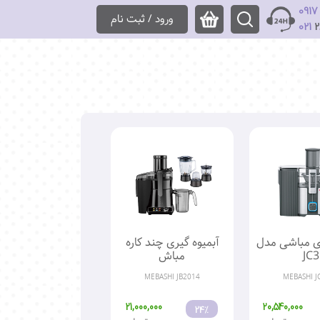
0917
ورود / ثبت نام
021
2
ری مباشی مدل
آبمیوه گیری چند کاره
JC3
مباش
MEBASHI JB2014
MEBASHI J
21,000,000
20,540,000
24%