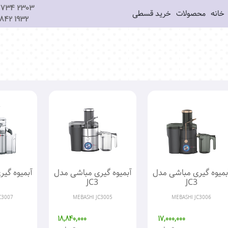
734 2303
خانه
محصولات
خرید قسطی
842 1932
بمیوه گیری مباشی مدل
آبمیوه گیری مباشی مدل
آبمیوه گی
JC3
JC3
C3007
MEBASHI JC3005
MEBASHI JC3006
18,840,000
17,000,000