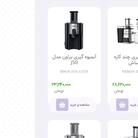
ری چند کاره
آبمیوه گیری براون مدل
باش
J50
BRAUN J500 JUICER
MEBASHI J
33,340,000
28,630,000
تومان
تومان
 خرید
مشاهده و خرید