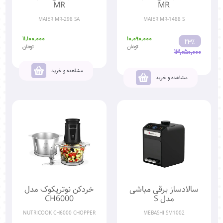
MR
MR
MAIER MR-298 SA
MAIER MR-1488 S
11,100,000
10,090,000
23%
تومان
تومان
13,050,000
مشاهده و خرید
مشاهده و خرید
سالادساز برقی مباشی
خردکن نوتریکوک مدل
مدل S
CH6000
NUTRICOOK CH6000 CHOPPER
MEBASHI SM1002