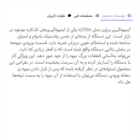
توضیحات محصول
مشخصات فنی
نظرات کاربران
آبمیوه‌گیری براون مدل‌‌‌ «J700»‌ یکی از آبمیوه‌گیری‌های تک‌کاره موجود در
بازار است. این دستگاه از بدنه‌ای از جنس پلاستیک بادوام و استیل
ساخته شده و استحکام خوبی دربرابر ضربه دارد. قسمت ورودی میوه‌ها
در بخش بالایی دستگاه واقع شده است که با قطر زیادی که دارد،
می‌تواند به‌آسانی قطعات بزرگ میوه را از خود عبور دهد. این ویژگی کار
با دستگاه را آسان‌تر کرده و به آن سرعت بخشیده است. در طراحی این
محصول استوانه‌ای در نظر گرفته شده که پس از قرار دادن میوه بر
دهانه ورودی دستگاه می‌توان با استفاده از آن میوه را به سمت تیغه‌ها
هل داد.
آبمیوه گیری براون J700
، فروش
آبمیوه گیری براون J700
، فروشگاه
اینترنتی
آبمیوه گیری براون J700
BRAUN J700 JUICER
،
،
آبمیوه گیری
براون J700
، خرید
آبمیوه گیری براون J700
، فروش
آبمیوه گیری براون
J700
، نمایندگی
آبمیوه گیری براون J700
، نمایندگی
آبمیوه گیری براون
J700
در تهران ، قیمت
آبمیوه گیری براون J700
، آبمیوه گیری براون
J700 ارزان ، فروشگاه آبمیوه گیری براون J700 ، خرید آبمیوه گیری براون
J700 در تهران