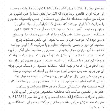
غذاساز بوش BOSCH مدل MC812S844 با توان 1250 وات ، وسیله
ای حرفه ای با ظاهری زیبا بوده که اکثر نیاز های شما را حین آشپزی بر
طرف می نماید. محفظه غذاساز این دستگاه از جنس پلاستیک مقاوم و
با ظرفیت 3.9 لیتر میباشد که معادل 1.5 کیلوگرم از مواد غذایی را
میتوان مخلوط ، آسیاب و خرد نمود. تیغه نو آورانه super cut این
دستگاه از جنس استیل ضد زنگ و دارای لبه های دندانه دار و سطح
وسیع بوده که موجب خرد و آسیاب نمودن بی نقص میشود. پارچ
مخلوط کن نیز از جنس پلاستیک مقاوم و با ظرفیت 1.5 لیتر میباشد
که توسط آن میتوان انواع نوشیدنی ، اسموتی و مخلوط های آبکی را تهیه
نمود. سه دیسک از جنس استیل ضد زنگ برای رنده ریز ، رنده درشت
و ورقه کن همراه با دستگاه ارائه شده است. از سری همزن نیز برای هم
زدن تخم مرغ ، خامه و تهیه کیک استفاده میشود. از دیسک برش ورقه
ای نیز برای اسلایس نمودن انواع مواد غذایی استفاده میشود. توسط
ولوم چرخشی روی پنل میتوان میزان سرعت را با توجه به نوع مواد
غذایی تنظیم نمایید همچنین از عملکرد لحظه ای و پالس استفاده کنید.
کلیه قسمت های پلاستیکی دستگاه فاقد BPA میباشند و سلامت
خانواده را تضمین میکند. یک محفظه مخصوص برای قرار گیری لوازم
جانبی همراه با دستگاه ارائه شده است. پایه های غذاساز 812S844 به
صورت ضد لغزش طراحی شده و مانع از حرکت و جابجایی دستگاه حین
کار میشود.