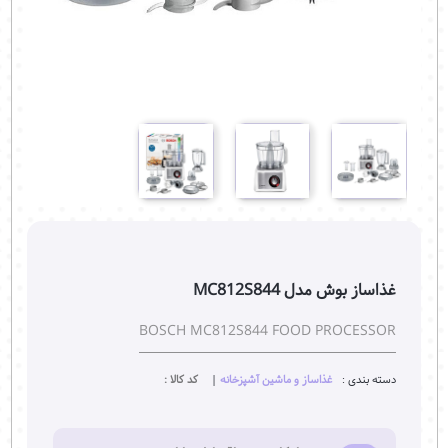
غذاساز بوش مدل MC812S844
BOSCH MC812S844 FOOD PROCESSOR
دسته بندی :
غذاساز و ماشین آشپزخانه
|
کد کالا :